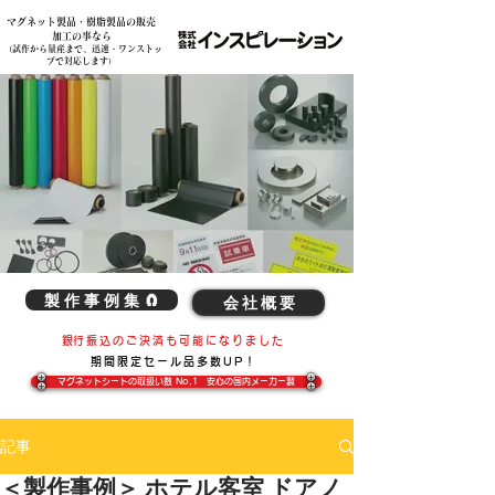
マグネット製品・樹脂製品の販売
各種素材の複雑な切削加工、造形加工、マグネット製品の事は弊社へ 株式会社インスピレーション
加工の事なら
​（試作から量産まで、迅速・ワンストッ
プで対応します）
製 作 事 例 集 🧲
会 社 概 要
​銀行振込のご決済も可能になりました
期間限定​セール品多数UP！
マグネットシートの取扱い数 No,1 安心の国内メーカー製
記事
＜製作事例＞ ホテル客室 ドアノ