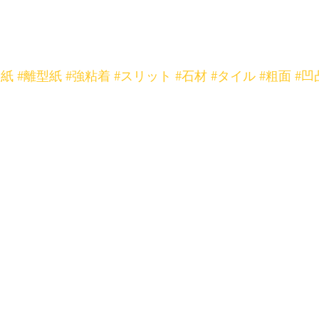
イ紙
#離型紙
#強粘着
#スリット
#石材
#タイル
#粗面
#凹