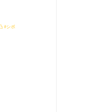
凸
#シボ