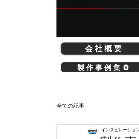
会 社 概 要
製 作 事 例 集 🧲
全ての記事
インスピレーショ