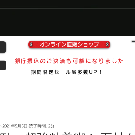
​福岡県
オンライン直販ショップ
​銀行振込のご決済も可能になりました
期間限定​セール品多数UP！
ン
2021年5月5日
読了時間: 2分