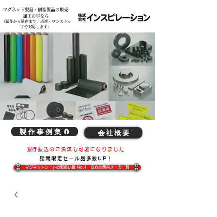
マグネット製品・樹脂製品の販売
各種素材の複雑な切削加工、造形加工、マグネット製品の事は弊社へ 株式会社インスピレーション
加工の事なら
​（試作から量産まで、迅速・ワンストッ
プで対応します）
製 作 事 例 集 🧲
会 社 概 要
​銀行振込のご決済も可能になりました
期間限定​セール品多数UP！
マグネットシートの取扱い数 No,1 安心の国内メーカー製