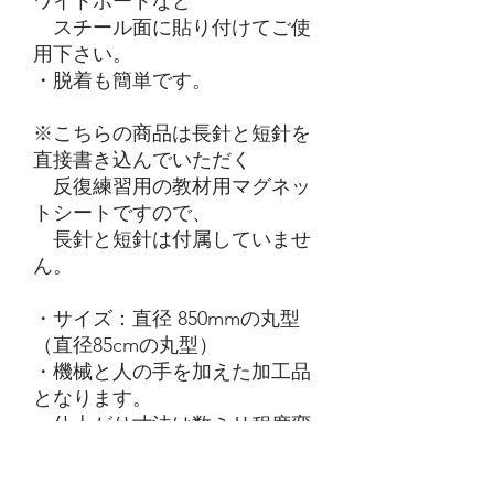
ワイトボードなど
スチール面に貼り付けてご使
用下さい。
・脱着も簡単です。
※こちらの商品は長針と短針を
直接書き込んでいただく
反復練習用の教材用マグネッ
トシートですので、
長針と短針は付属していませ
ん。
・サイズ：直径 850mmの丸型
（直径85cmの丸型）
・機械と人の手を加えた加工品
となります。
・仕上がり寸法は数ミリ程度変
わる事がある事をご了承下さ
い。