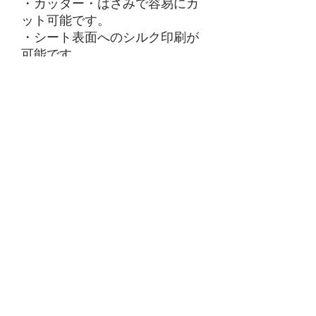
・カッター・はさみで容易にカ
ット可能です。
・シート表面へのシルク印刷が
可能です。
・インクジェット出力物の貼り
合わせが可能です。
・その他、ご指定サイズへのカ
ット加工も承りますので、お気
軽にお問合せ下さい。
商品の発送について
通常、4～5営業日（土/日/祝日を除く）
車両用・屋外サインでご使用され
に発送致します。
る際の注意事項（ご一読下さい）
繁忙期等で予期せぬ大量の出荷が発生し
た際、若干納期をお待たせする可能性が
本品につきましては固着（相手側への貼
ございます。