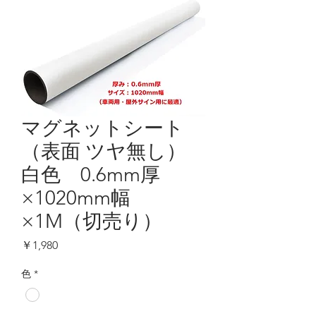
マグネットシート
（表面 ツヤ無し）
白色 0.6mm厚
×1020mm幅
×1M（切売り）
価
￥1,980
格
色
*