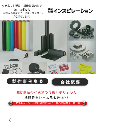
マグネット製品・樹脂製品の販売
各種素材の複雑な切削加工、造形加工、マグネット製品の事は弊社へ 株式会社インスピレーション
加工の事なら
​（試作から量産まで、迅速・ワンストッ
プで対応します）
製 作 事 例 集 🧲
会 社 概 要
​銀行振込のご決済も可能になりました
期間限定​セール品多数UP！
マグネットシートの取扱い数 No,1 安心の国内メーカー製