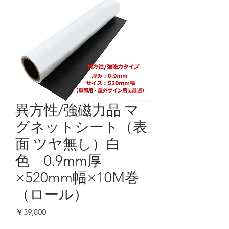
異方性/強磁力品 マ
グネットシート（表
面 ツヤ無し）白
色 0.9mm厚
×520mm幅×10M巻
（ロール）
価
￥39,800
格