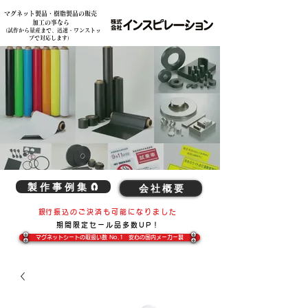
マグネット製品・樹脂製品の販売
各種素材の複雑な切削加工、造形加工、マグネット製品の事は弊社へ 株式会社インスピレーション
加工の事なら
​（試作から量産まで、迅速・ワンストッ
プで対応します）
製 作 事 例 集 🧲
会 社 概 要
​銀行振込のご決済も可能になりました
期間限定​セール品多数UP！
マグネットシートの取扱い数 No,1 安心の国内メーカー製