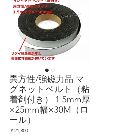
異方性/強磁力品 マ
グネットベルト（粘
着剤付き） 1.5mm厚
×25mm幅×30M（ロ
ール）
価
￥21,800
格