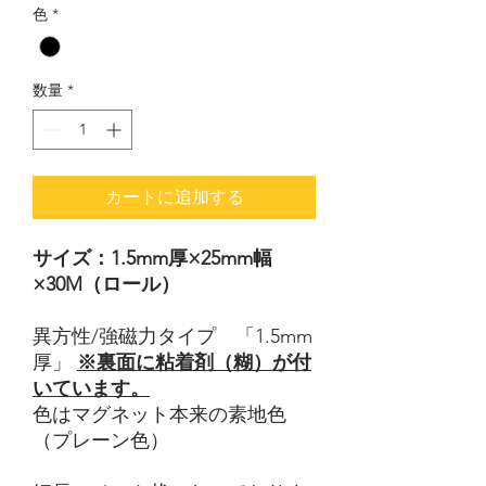
色
*
数量
*
カートに追加する
サイズ：1.5mm厚×25mm幅
×30M（ロール）
異方性/強磁力タイプ 「1.5mm
厚」
※裏面に粘着剤（糊）が付
いています。
色はマグネット本来の素地色
（プレーン色）