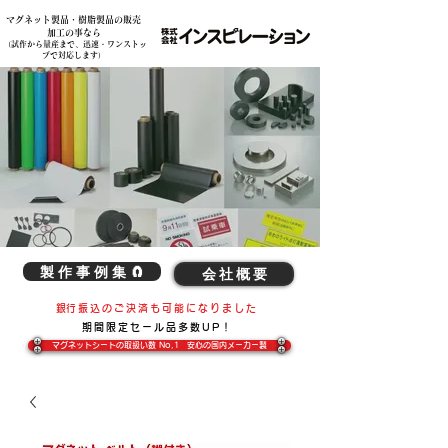
マグネット製品・樹脂製品の販売
各種素材の複雑な切削加工、造形加工、マグネット製品の事は弊社へ 株式会社インスピレーション
加工の事なら
​（試作から量産まで、迅速・ワンストッ
プで対応します）
製 作 事 例 集 🧲
会 社 概 要
​銀行振込のご決済も可能になりました
期間限定​セール品多数UP！
マグネットシートの取扱い数 No,1 安心の国内メーカー製