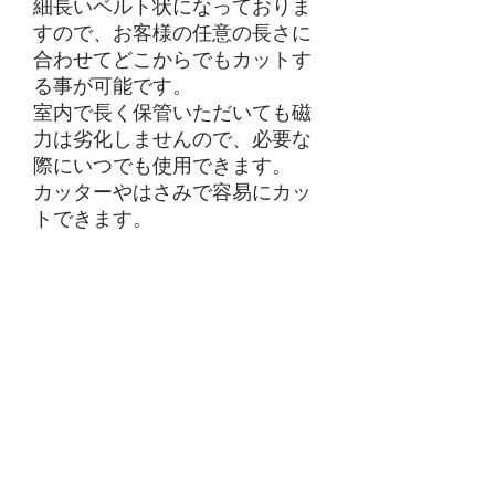
細長いベルト状になっておりま
すので、お客様の任意の長さに
合わせてどこからでもカットす
る事が可能です。
室内で長く保管いただいても磁
力は劣化しませんので、必要な
際にいつでも使用できます。
カッターやはさみで容易にカッ
トできます。
リケイ紙を剥がすと粘着剤が付
いていますので、両面テープは
必要ありません。
カットした本品をネームプレー
トの裏面や教材・教具等に貼り
合わせていただくと黒板やホワ
イトボードの授業用としても活
躍します。
その他、アイデアに合わせて使