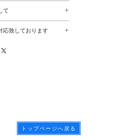
７～８営業日後（土・日・祝日を除
して
文内容内の「配送料」から
対応致しております
ただく事で、配送料をご確認いただ
ましたらメールよりお気軽にお問合
順は下記の通りとなります
の上 ➡ 「
レジに進む
」
 ➡ 「次へ」
ご確認の上 ➡ 「次へ」
（銀行振込/ 郵便為替等）
」を選択
をクリックしてご購入完了。
、登録されたご購入者様の
銀行振込の案内メールが届きます。
み手続きを完了して下さい。
手配、商品製作となります。
保、商品手配の為、ご注文時の
トップページへ戻る
けできない場合があります。
どを知りたい場合は
こちら
から