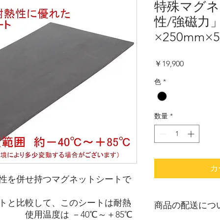
特殊マグネ
性/強磁力」
×250mm×
価
￥19,900
格
色
*
数量
*
カ
性を併せ持つマグネットシートで
トと比較して、このシートは耐熱
商品の配送につ
使用温度は －40℃～＋85℃