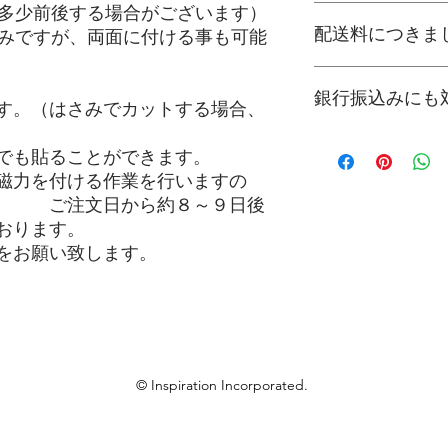
多少前後する場合がございます）
特注品に付き、通常
配送料につきま
く）に発送します。
みですが、両面に付ける事も可能
ご購入手続き中の注
銀行振込みにも
配送地域をご選択い
す。（はさみでカットする場合、
けます。
ご不明な点がござい
※銀行へのお振込手
でも貼ることができます。
せ下さい。
「
注文内容
」をご確認
磁力を付ける作業を行いますの
「
顧客情報
」ご入力後
日から約８～９日後
「
配送方法/送料
」を
支払い方法「
その他
おります。
「
注文を確定する
」
をお願い致します。
ご購入が完了すると
メールアドレス宛に
内容に従ってお振込
ご入金確認後の商品
© Inspiration Incorporated.
入金確認後の在庫確
表示納期通りにお届
お急ぎや納期状況な