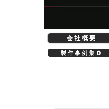
会 社 概 要
製 作 事 例 集 🧲