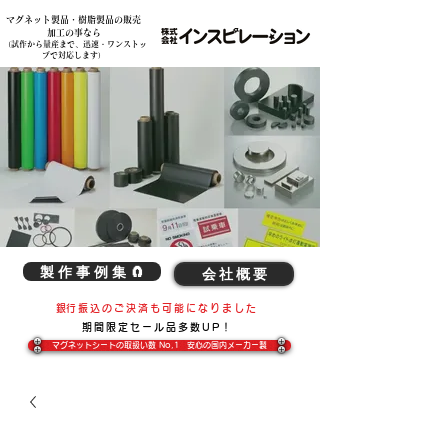
マグネット製品・樹脂製品の販売
各種素材の複雑な切削加工、造形加工、マグネット製品の事は弊社へ 株式会社インスピレーション
加工の事なら
​（試作から量産まで、迅速・ワンストッ
プで対応します）
製 作 事 例 集 🧲
会 社 概 要
​銀行振込のご決済も可能になりました
期間限定​セール品多数UP！
マグネットシートの取扱い数 No,1 安心の国内メーカー製